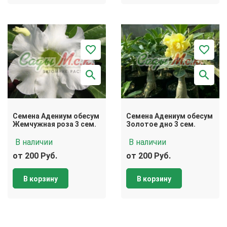
Семена Адениум обесум
Семена Адениум обесум
Жемчужная роза 3 сем.
Золотое дно 3 сем.
В наличии
В наличии
от 200 Руб.
от 200 Руб.
В корзину
В корзину