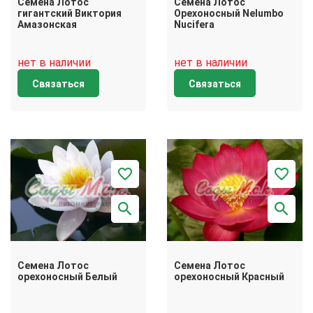
Семена Лотос
Семена Лотос
гигантский Виктория
Орехоносный Nelumbo
Амазонская
Nucifera
нет в наличии
нет в наличии
Связаться
Связаться
Семена Лотос
Семена Лотос
орехоносный Белый
орехоносный Красный