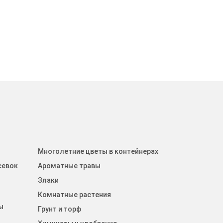
Многолетние цветы в контейнерах
севок
Ароматные травы
Злаки
Комнатные растения
ы
Грунт и торф