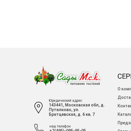
СЕР
О ком
Доста
Юридический адрес:
143441, Московская обл, д.
Конта
Путилково, ул.
Братцевская, д. 6 кв. 7
Катало
Предза
наш телефон
+7(495)-095-95-05