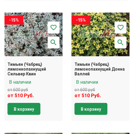
-15%
-15%
Тимьян (Чабрец)
Тимьян (Чабрец)
лимоннопахнущий
лимонопахнущий Донна
Сильвер Квин
Валлей
В наличии
В наличии
от 600 руб
от 600 руб
от 510 Руб.
от 510 Руб.
В корзину
В корзину