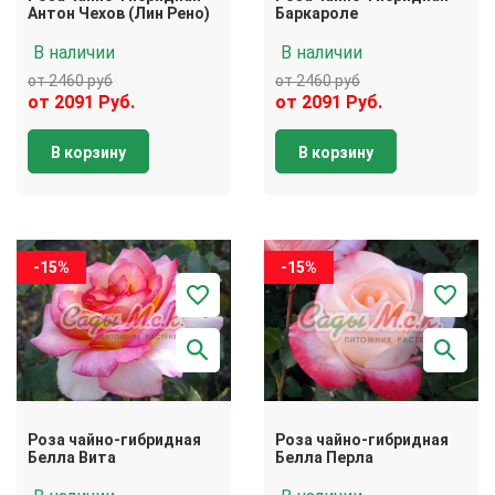
Антон Чехов (Лин Рено)
Баркароле
В наличии
В наличии
от 2460 руб
от 2460 руб
от 2091 Руб.
от 2091 Руб.
В корзину
В корзину
-15%
-15%
Роза чайно-гибридная
Роза чайно-гибридная
Белла Вита
Белла Перла