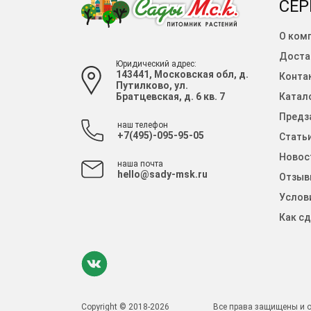
СЕР
О ком
Доста
Юридический адрес:
143441, Московская обл, д.
Конта
Путилково, ул.
Братцевская, д. 6 кв. 7
Катало
Предза
наш телефон
+7(495)-095-95-05
Стать
Новос
наша почта
hello@sady-msk.ru
Отзыв
Услов
Как сд
Copyright © 2018-2026
Все права защищены и о