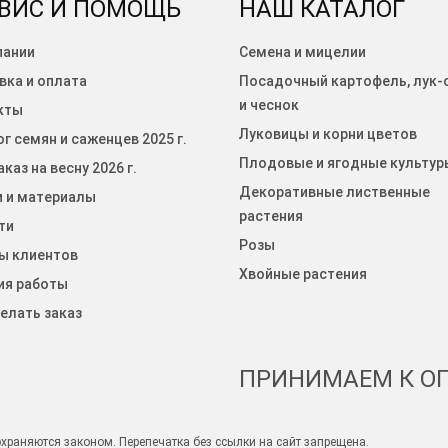
ВИС И ПОМОЩЬ
НАШ КАТАЛОГ
пании
Семена и мицелии
вка и оплата
Посадочный картофель, лук-
и чеснок
кты
Луковицы и корни цветов
г семян и саженцев 2025 г.
Плодовые и ягодные культур
каз на весну 2026 г.
Декоративные лиственные
и и материалы
растения
ти
Розы
ы клиентов
Хвойные растения
ия работы
елать заказ
ПРИНИМАЕМ К ОП
храняются законом. Перепечатка без ссылки на сайт запрещена.