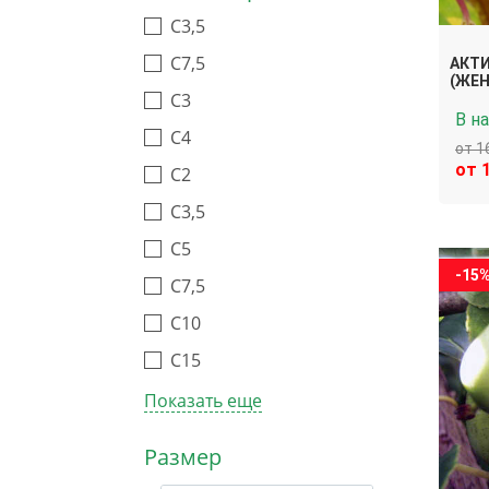
C3,5
C7,5
АКТИ
(ЖЕН
С3
В н
С4
от 1
от 
С2
С3,5
С5
-15
С7,5
С10
С15
Показать еще
Размер