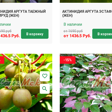
ИНИДИЯ АРГУТА ТАЕЖНЫЙ
АКТИНИДИЯ АРГУТА ЭСТАФ
РУД (ЖЕН)
(ЖЕН)
аличии
В наличии
690 руб
от 1690 руб
В корзину
В корзи
1436.5 Руб.
от 1436.5 Руб.
%
-15%