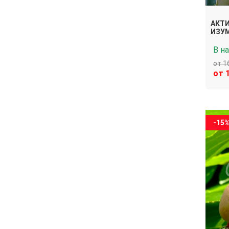
АКТ
ИЗУМ
В н
от 1
от 
-15