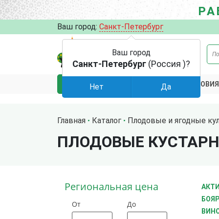
РА
Ваш город:
Санкт-Петербург
Ваш город
Санкт-Петербург
(Россия )?
АКЦИИ
УСЛОВИЯ
КАТАЛОГ
Нет
Да
Главная
Каталог
Плодовые и ягодные ку
ПЛОДОВЫЕ КУСТАР
Региональная цена
АКТИ
БОЯ
От
До
ВИН