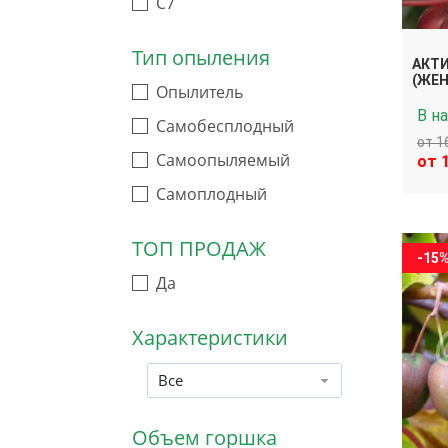
C7
Тип опыления
АКТИ
(ЖЕН
Опылитель
В н
Самобесплодный
от 1
Самоопыляемый
от 
Самоплодный
ТОП ПРОДАЖ
-15
Да
Характеристики
Все
Объем горшка