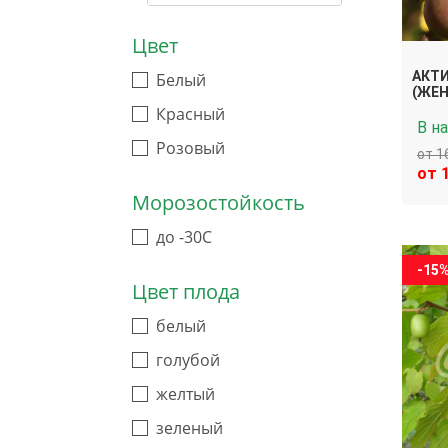
Цвет
АКТИ
Белый
(ЖЕН
Красный
В н
Розовый
от 1
от 
Морозостойкость
до -30C
-15
Цвет плода
белый
голубой
желтый
зеленый