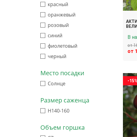
красный
оранжевый
АКТИ
розовый
ВЕЛИ
синий
В н
фиолетовый
от 1
от 
черный
Место посадки
-15
Солнце
Размер саженца
H140-160
Объем горшка