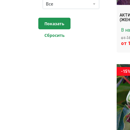
Все
АКТИ
(ЖЕН
В н
от 1
от 
-15