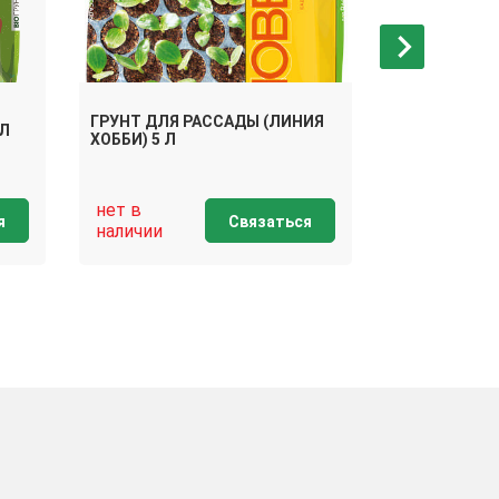
ГРУНТ ДЛЯ РАССАДЫ (ЛИНИЯ
 Л
ГРУНТ БИО 
ХОББИ) 5 Л
нет в
нет в
я
Связаться
наличии
наличии