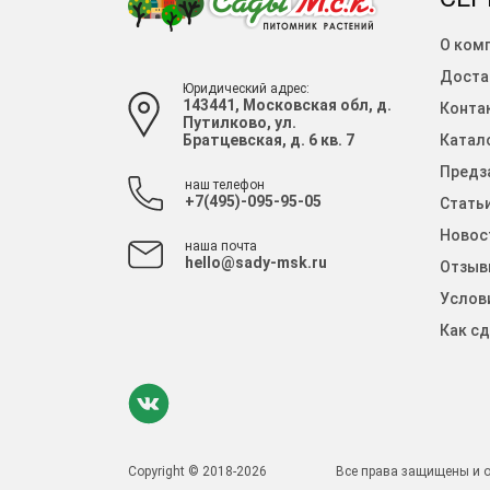
О ком
Доста
Юридический адрес:
143441, Московская обл, д.
Конта
Путилково, ул.
Братцевская, д. 6 кв. 7
Катало
Предза
наш телефон
+7(495)-095-95-05
Стать
Новос
наша почта
hello@sady-msk.ru
Отзыв
Услов
Как сд
Copyright © 2018-2026
Все права защищены и о