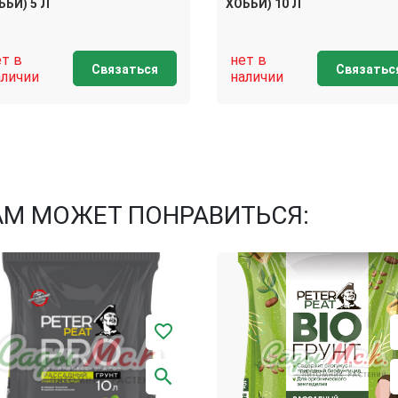
ББИ) 5 Л
ХОББИ) 10 Л
ет в
нет в
Связаться
Связатьс
аличии
наличии
АМ МОЖЕТ ПОНРАВИТЬСЯ: