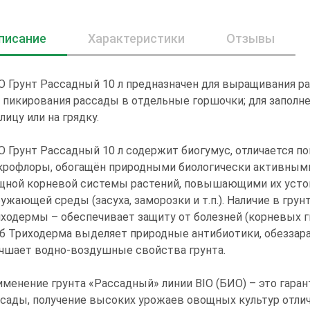
писание
Характеристики
Отзывы
 Грунт Рассадный 10 л предназначен для выращивания р
 пикирования рассады в отдельные горшочки; для заполн
лицу или на грядку.
 Грунт Рассадный 10 л содержит биогумус, отличается
крофлоры, обогащён природными биологически активным
щной корневой системы растений, повышающими их усто
ужающей среды (засуха, заморозки и т.п.). Наличие в гру
ходермы – обеспечивает защиту от болезней (корневых гни
б Триходерма выделяет природные антибиотики, обеззара
чшает водно-воздушные свойства грунта.
менение грунта «Рассадный» линии BIO (БИО) – это гаран
сады, получение высоких урожаев овощных культур отлич