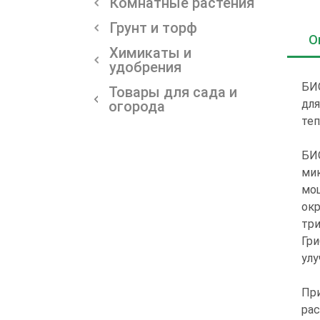
Комнатные растения
Грунт и торф
О
Химикаты и
удобрения
БИО
Товары для сада и
для
огорода
теп
БИО
ми
мо
окр
три
Гри
улу
При
рас