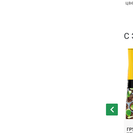
цве
С
ГР
АДНЫЙ 50 Л
ГРУНТ БИО РАССАДНЫЙ 10 Л