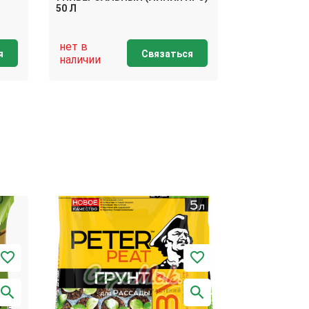
ХОББИ) 50 Л
50 Л
нет в
нет в
я
Связаться
наличии
наличии