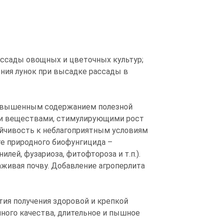
ассады овощных и цветочных культур;
ения лунок при высадке рассады в
 повышенным содержанием полезной
и веществами, стимулирующими рост
йчивость к неблагоприятным условиям
нте природного биофунгицида –
лей, фузариоза, фитофтороза и т.п.).
живая почву. Добавление агроперлита
тия получения здоровой и крепкой
ного качества, длительное и пышное