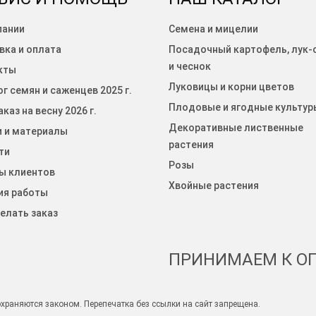
пании
Семена и мицелии
вка и оплата
Посадочный картофель, лук-
и чеснок
кты
Луковицы и корни цветов
г семян и саженцев 2025 г.
Плодовые и ягодные культур
каз на весну 2026 г.
Декоративные лиственные
и и материалы
растения
ти
Розы
ы клиентов
Хвойные растения
ия работы
елать заказ
ПРИНИМАЕМ К ОП
храняются законом. Перепечатка без ссылки на сайт запрещена.