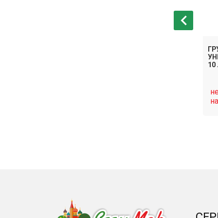
ГР
АДЫ (ЛИНИЯ
ГРУНТ ДЛЯ РАССАДЫ (ЛИНИЯ
УН
ХОББИ) 10 Л
10
нет в
н
Связаться
Связаться
наличии
н
СЕР