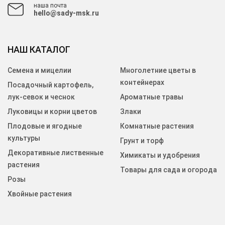
наша почта
hello@sady-msk.ru
НАШ КАТАЛОГ
Семена и мицелии
Многолетние цветы в
контейнерах
Посадочный картофель,
лук-севок и чеснок
Ароматные травы
Луковицы и корни цветов
Злаки
Плодовые и ягодные
Комнатные растения
культуры
Грунт и торф
Декоративные лиственные
Химикаты и удобрения
растения
Товары для сада и огорода
Розы
Хвойные растения