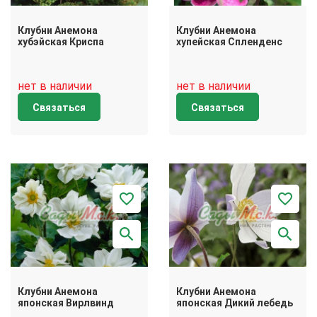
Клубни Анемона
Клубни Анемона
хубэйская Криспа
хупейская Спленденс
нет в наличии
нет в наличии
Связаться
Связаться
Клубни Анемона
Клубни Анемона
японская Вирлвинд
японская Дикий лебедь