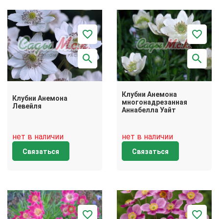
Клубни Анемона
Клубни Анемона
многонадрезанная
Левейля
Аннабелла Уайт
нет в наличии
нет в наличии
Связаться
Связаться