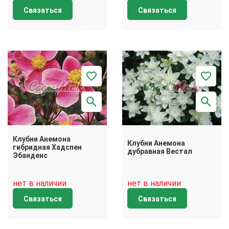
Связаться
Связаться
Клубни Анемона
Клубни Анемона
гибридная Хадспен
дубравная Вестал
Эбанденс
нет в наличии
нет в наличии
Связаться
Связаться