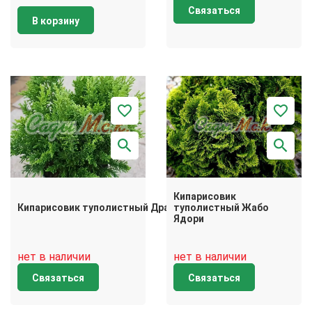
Связаться
В корзину
Кипарисовик
Кипарисовик туполистный Драхт
туполистный Жабо
Ядори
нет в наличии
нет в наличии
Связаться
Связаться