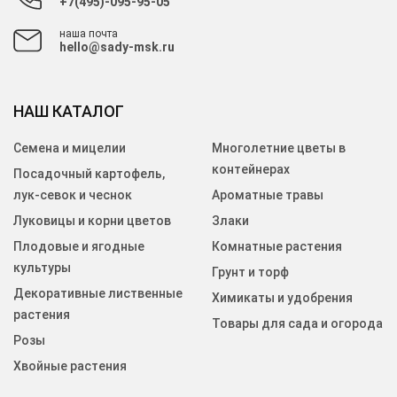
+7(495)-095-95-05
наша почта
hello@sady-msk.ru
НАШ КАТАЛОГ
Семена и мицелии
Многолетние цветы в
контейнерах
Посадочный картофель,
лук-севок и чеснок
Ароматные травы
Луковицы и корни цветов
Злаки
Плодовые и ягодные
Комнатные растения
культуры
Грунт и торф
Декоративные лиственные
Химикаты и удобрения
растения
Товары для сада и огорода
Розы
Хвойные растения