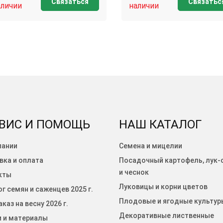
Связаться
Связатьс
аличии
наличии
ВИС И ПОМОЩЬ
НАШ КАТАЛОГ
пании
Семена и мицелии
вка и оплата
Посадочный картофель, лук-
и чеснок
кты
Луковицы и корни цветов
г семян и саженцев 2025 г.
Плодовые и ягодные культур
каз на весну 2026 г.
Декоративные лиственные
и и материалы