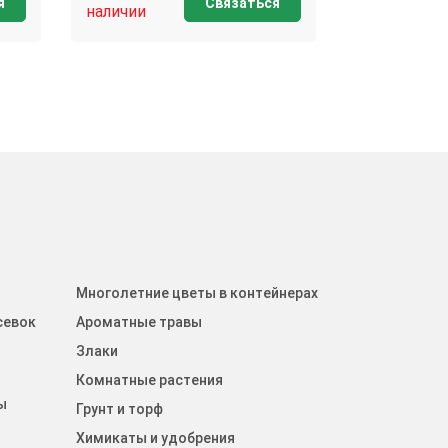
я
Связаться
наличии
наличии
Многолетние цветы в контейнерах
севок
Ароматные травы
Злаки
Комнатные растения
ы
Грунт и торф
Химикаты и удобрения