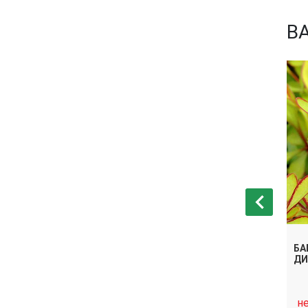
В
РГА ГОЛДЕН
БАРБАРИС ТУНБЕРГА БОНАНЗА
БА
ГОЛД
ДИ
нет в
н