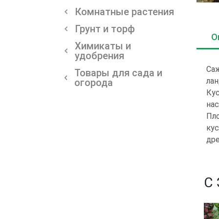
Комнатные растения
Грунт и торф
О
Химикаты и
удобрения
Саж
Товары для сада и
лан
огорода
Кус
нас
Пло
кус
дре
С