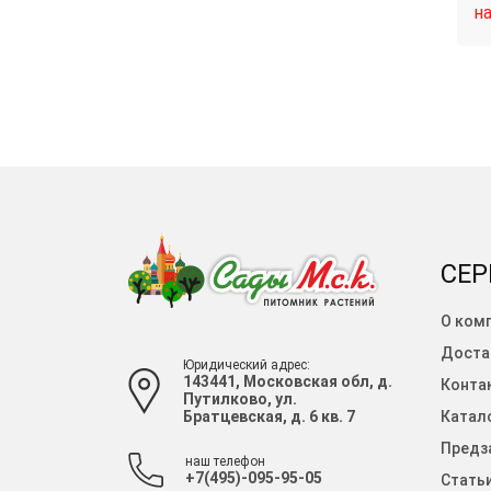
Связаться
Связаться
наличии
н
СЕР
О ком
Доста
Юридический адрес:
143441, Московская обл, д.
Конта
Путилково, ул.
Братцевская, д. 6 кв. 7
Катало
Предза
наш телефон
+7(495)-095-95-05
Стать