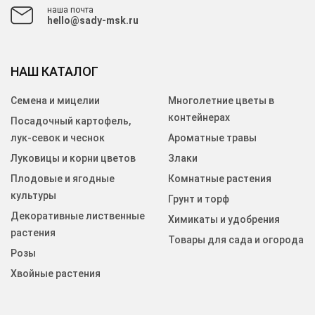
наша почта
hello@sady-msk.ru
НАШ КАТАЛОГ
Семена и мицелии
Многолетние цветы в
контейнерах
Посадочный картофель,
лук-севок и чеснок
Ароматные травы
Луковицы и корни цветов
Злаки
Плодовые и ягодные
Комнатные растения
культуры
Грунт и торф
Декоративные лиственные
Химикаты и удобрения
растения
Товары для сада и огорода
Розы
Хвойные растения