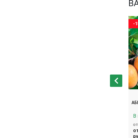
В
-15%
-
АБРИКОС ОЛИМП
АБ
В наличии
В
от 2 170 руб.
от
В
В
от 1 844.50
от
корзину
корзину
руб.
ру