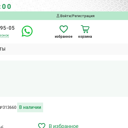
:00
Войти/Регистрация
-95-05
вонок
избранное
корзина
ТЫ
В наличии
 №313660
В избранное
уб