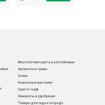
Многолетние цветы в контейнерах
севок
Ароматные травы
Злаки
Комнатные растения
ы
Грунт и торф
Химикаты и удобрения
Товары для сада и огорода