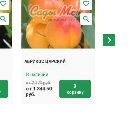
АБРИКОС ЦАРСКИЙ
АБРИКОС Р
В наличии
В наличии
от 2 170 руб.
от 2 170 руб.
В
от 1 844.50
от 1 844.50
у
корзину
руб.
руб.