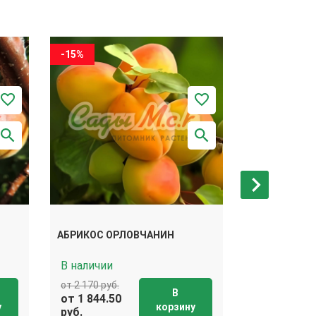
-15%
-15%
АБРИКОС Ч
АБРИКОС ОРЛОВЧАНИН
РАННИЙ
В наличии
В наличии
от 2 170 руб.
от 2 170 руб.
В
от 1 844.50
от 1 844.50
у
корзину
руб.
руб.