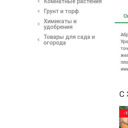
Комнатные растения
Грунт и торф
О
Химикаты и
удобрения
Абр
Товары для сада и
Уро
огорода
точ
жел
пло
ими
С
-15%
-