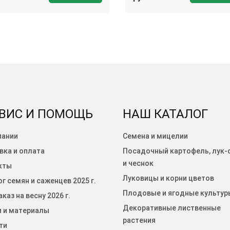
ВИС И ПОМОЩЬ
НАШ КАТАЛОГ
пании
Семена и мицелии
вка и оплата
Посадочный картофель, лук-
и чеснок
кты
Луковицы и корни цветов
г семян и саженцев 2025 г.
Плодовые и ягодные культур
каз на весну 2026 г.
Декоративные лиственные
и и материалы
растения
ти