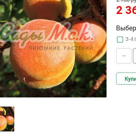
2 3
Выбер
3-4 
Купи