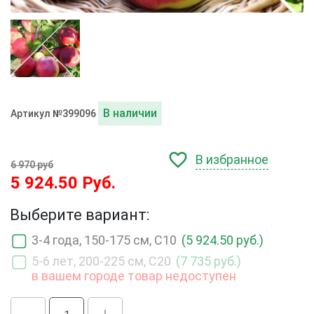
В наличии
Артикул №399096
В избранное
6 970 руб
5 924.50 Руб.
Выберите вариант:
3-4 года, 150-175 см, С10
(5 924.50 руб.)
5-6 лет, 200-225 см, С20
(7 735 руб.)
в вашем городе товар недоступен