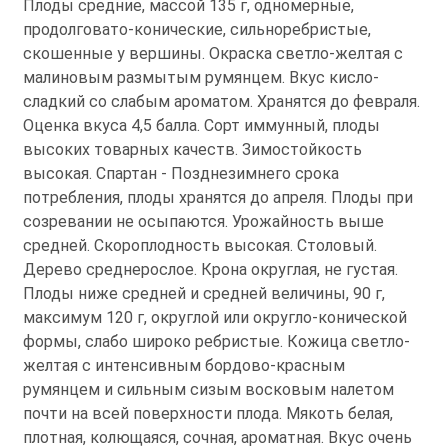
Плоды средние, массой 135 г, одномерные,
продолговато-конические, сильноребристые,
скошенные у вершины. Окраска светло-желтая с
малиновым размытым румянцем. Вкус кисло-
сладкий со слабым ароматом. Хранятся до февраля.
Оценка вкуса 4,5 балла. Сорт иммунный, плоды
высоких товарных качеств. Зимостойкость
высокая. Спартан - Позднезимнего срока
потребления, плоды хранятся до апреля. Плоды при
созревании не осыпаются. Урожайность выше
средней. Скороплодность высокая. Столовый.
Дерево среднерослое. Крона округлая, не густая.
Плоды ниже средней и средней величины, 90 г,
максимум 120 г, округлой или округло-конической
формы, слабо широко ребристые. Кожица светло-
желтая с интенсивным бордово-красным
румянцем и сильным сизым восковым налетом
почти на всей поверхности плода. Мякоть белая,
плотная, колющаяся, сочная, ароматная. Вкус очень