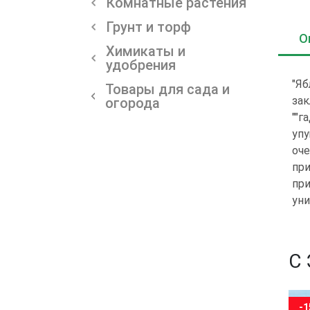
Комнатные растения
Грунт и торф
О
Химикаты и
удобрения
"Яб
Товары для сада и
зак
огорода
""г
упу
оче
при
при
уни
С
-15%
-