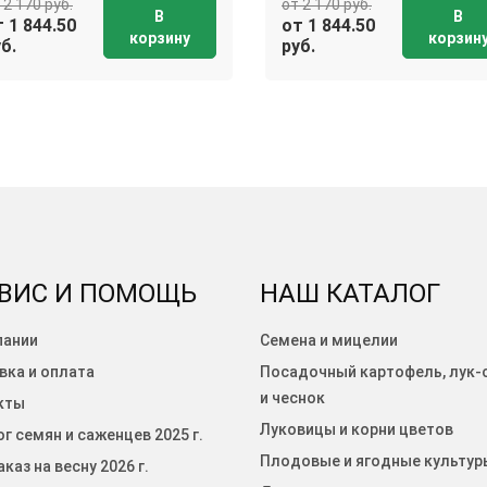
 2 170 руб.
от 2 170 руб.
В
В
 1 844.50
от 1 844.50
корзину
корзин
б.
руб.
ВИС И ПОМОЩЬ
НАШ КАТАЛОГ
пании
Семена и мицелии
вка и оплата
Посадочный картофель, лук-
и чеснок
кты
Луковицы и корни цветов
г семян и саженцев 2025 г.
Плодовые и ягодные культур
каз на весну 2026 г.