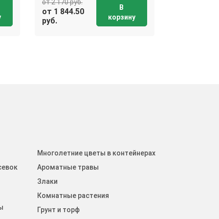
от 2 170 руб.
от 2 170 руб.
В
от 1 844.50
от 1 844.50
у
корзину
руб.
руб.
Многолетние цветы в контейнерах
севок
Ароматные травы
Злаки
Комнатные растения
ы
Грунт и торф