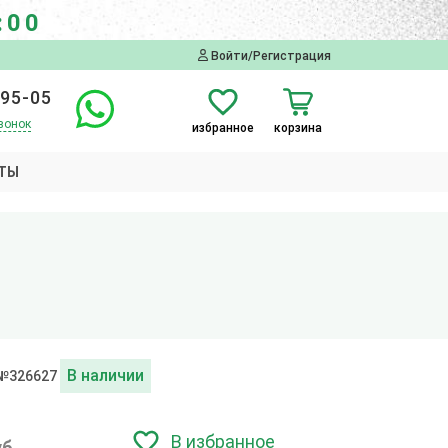
:00
Войти/Регистрация
-95-05
вонок
избранное
корзина
ТЫ
В наличии
 №326627
В избранное
уб