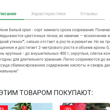
писание
Характеристики
Отзывы
лоня Белый орел - сорт зимнего срока созревания. Понача
ладываются цветочные почки, их наличие — исключение из
адкий утенок"", сильно отстает в росте и развитии. Но на 
щенное и достигает 2-метрового роста и объема кроны 0,7
нь крупные - до внушительных 400 г, округлые, слегка ко
годны для длительного хранения. Легко сохраняются до в
суща сбалансированное содержание кислоты и сахара, д
кальным."
 ЭТИМ ТОВАРОМ ПОКУПАЮТ:
15%
-15%