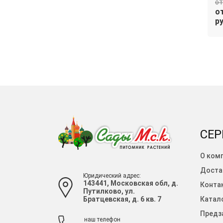
от 2 170 руб.
от
В
В
от 1 844.50
от
корзину
корзину
руб.
ру
СЕР
О ком
Доста
Юридический адрес:
143441, Московская обл, д.
Конта
Путилково, ул.
Братцевская, д. 6 кв. 7
Катало
Предза
наш телефон