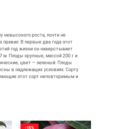
лу невысокого роста, почти не
 правил. В первые два года этот
третий год жизни он наверстывает
 м. Плоды крупные, массой 200 г и
нические, цвет — зеленый. Плоды
есны в надлежащих условиях. Сорту
елающие этот сорт неповторимым и
-15%
-15%