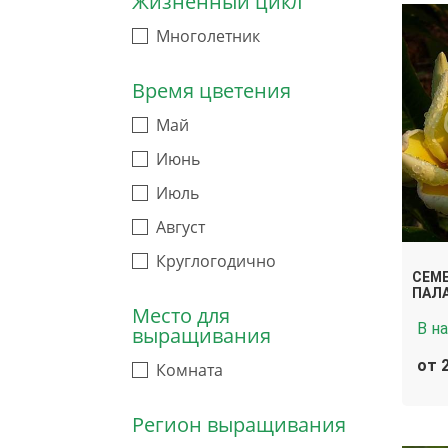
Жизненный цикл
Многолетник
Время цветения
Май
Июнь
Июль
Август
Круглогодично
СЕМ
ПАЛА
Место для
В н
выращивания
от 
Комната
Регион выращивания