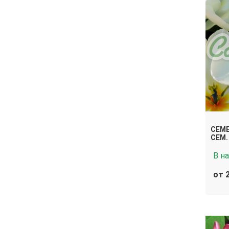
СЕМЕ
СЕМ.
В н
от 