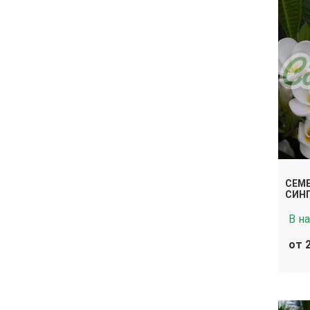
СЕМ
СИНГ
В н
от 