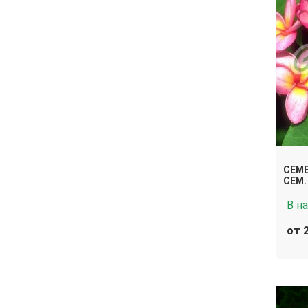
СЕМЕ
СЕМ.
В н
от 