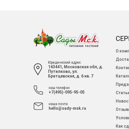
СЕР
О ком
Доста
Юридический адрес:
143441, Московская обл, д.
Конта
Путилково, ул.
Братцевская, д. 6 кв. 7
Катало
Предза
наш телефон
+7(495)-095-95-05
Стать
Новос
наша почта
hello@sady-msk.ru
Отзыв
Услов
Как сд