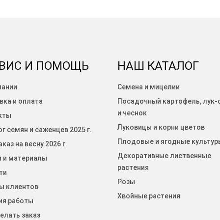
ВИС И ПОМОЩЬ
НАШ КАТАЛОГ
пании
Семена и мицелии
вка и оплата
Посадочный картофель, лук-
и чеснок
кты
Луковицы и корни цветов
г семян и саженцев 2025 г.
Плодовые и ягодные культур
каз на весну 2026 г.
Декоративные лиственные
и и материалы
растения
ти
Розы
ы клиентов
Хвойные растения
ия работы
елать заказ