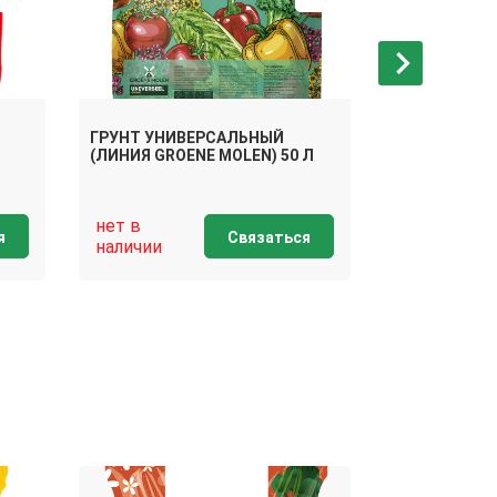
ГРУНТ УНИВЕРСАЛЬНЫЙ
ГРУНТ БИО 
(ЛИНИЯ GROENE MOLEN) 50 Л
50 Л
нет в
нет в
я
Связаться
наличии
наличии