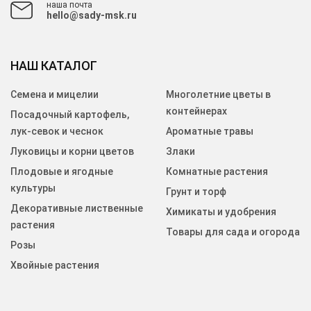
наша почта
hello@sady-msk.ru
НАШ КАТАЛОГ
Семена и мицелии
Многолетние цветы в
контейнерах
Посадочный картофель,
лук-севок и чеснок
Ароматные травы
Луковицы и корни цветов
Злаки
Плодовые и ягодные
Комнатные растения
культуры
Грунт и торф
Декоративные лиственные
Химикаты и удобрения
растения
Товары для сада и огорода
Розы
Хвойные растения