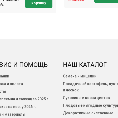
корзину
б.
ВИС И ПОМОЩЬ
НАШ КАТАЛОГ
пании
Семена и мицелии
вка и оплата
Посадочный картофель, лук-
и чеснок
кты
Луковицы и корни цветов
г семян и саженцев 2025 г.
Плодовые и ягодные культур
каз на весну 2026 г.
Декоративные лиственные
и и материалы