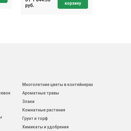
корзину
руб.
Многолетние цветы в контейнерах
севок
Ароматные травы
Злаки
Комнатные растения
ы
Грунт и торф
Химикаты и удобрения