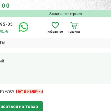
:00
Войти/Регистрация
-95-05
вонок
избранное
корзина
ТЫ
ий
Нет в наличии
 №376309
исаться на товар