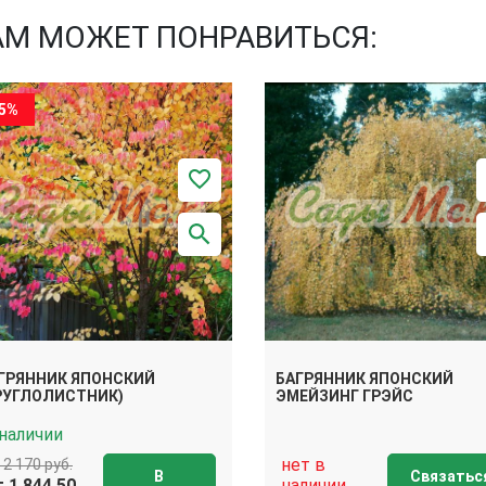
АМ МОЖЕТ ПОНРАВИТЬСЯ:
15%
ГРЯННИК ЯПОНСКИЙ
БАГРЯННИК ЯПОНСКИЙ
РУГЛОЛИСТНИК)
ЭМЕЙЗИНГ ГРЭЙС
 наличии
нет в
 2 170 руб.
В
Связатьс
 1 844.50
наличии