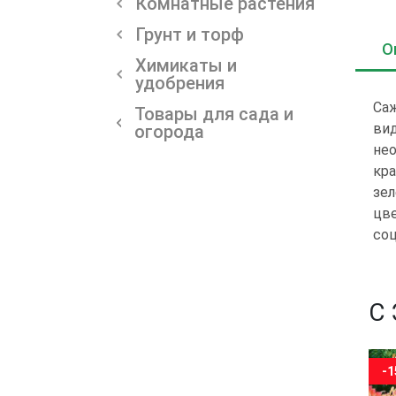
Комнатные растения
Грунт и торф
О
Химикаты и
удобрения
Са
Товары для сада и
вид
огорода
нео
кра
зел
цве
соц
С
-15%
-