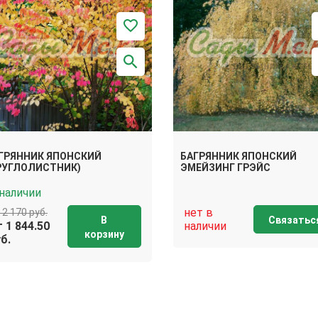
ГРЯННИК ЯПОНСКИЙ
БАГРЯННИК ЯПОНСКИЙ
РУГЛОЛИСТНИК)
ЭМЕЙЗИНГ ГРЭЙС
 наличии
нет в
 2 170 руб.
В
Связатьс
 1 844.50
наличии
корзину
б.