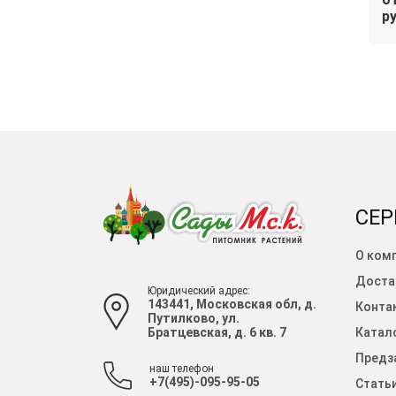
ру
СЕР
О ком
Доста
Юридический адрес:
143441, Московская обл, д.
Конта
Путилково, ул.
Братцевская, д. 6 кв. 7
Катало
Предза
наш телефон
+7(495)-095-95-05
Стать