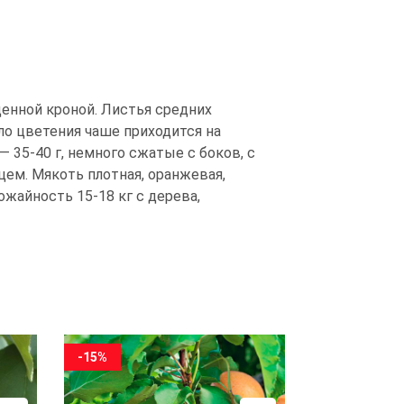
щенной кроной. Листья средних
ло цветения чаше приходится на
— 35-40 г, немного сжатые с боков, с
ем. Мякоть плотная, оранжевая,
ожайность 15-18 кг с дерева,
-15%
-15%