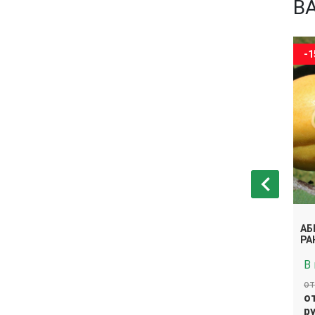
В
-15%
-
АБ
НЯ
АБРИКОС ЭДЕЛЬВЕЙС
РА
В наличии
В
от 2 170 руб.
от
В
В
от 1 844.50
от
корзину
корзину
руб.
ру