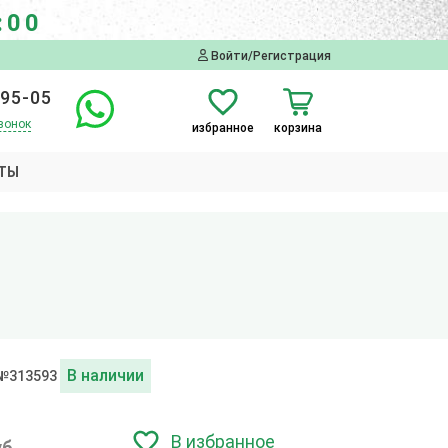
:00
Войти/Регистрация
-95-05
вонок
избранное
корзина
ТЫ
В наличии
 №313593
В избранное
уб