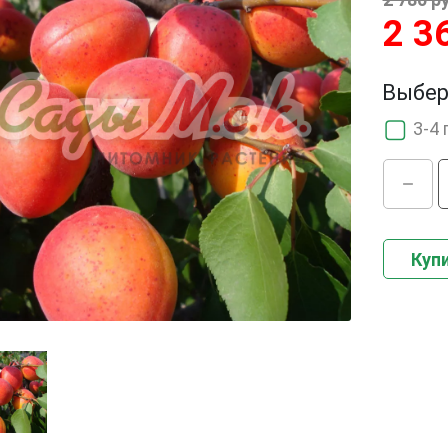
2 3
Выбер
3-4 
Купи