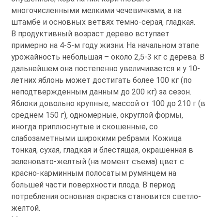
многочисленными мелкими чечевичками, а на
штамбе и основных ветвях темно-серая, гладкая.
В продуктивный возраст дерево вступает
примерно на 4-5-м году жизни. На начальном этапе
урожайность небольшая – около 2,5-3 кг с дерева. В
дальнейшем она постепенно увеличивается и у 10-
летних яблонь может достигать более 100 кг (по
неподтвержденным данным до 200 кг) за сезон.
Яблоки довольно крупные, массой от 100 до 210 г (в
среднем 150 г), одномерные, округлой формы,
иногда приплюснутые и скошенные, со
слабозаметными широкими ребрами. Кожица
тонкая, сухая, гладкая и блестящая, окрашенная в
зеленовато-желтый (на момент съема) цвет с
красно-карминным полосатым румянцем на
большей части поверхности плода. В период
потребления основная окраска становится светло-
желтой.