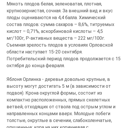
Мякоть плодов белая, зеленоватая, плотная,
крупнозернистая, сочная. За внешний вид и вкус
плоды оцениваются на 4,4 балла. Химический
состав плодов: сумма сахаров – 8,6%, титруемых
кислот – 0,71%, аскорбиновой кислоты – 4,5
мг/100г, Р-активных веществ – 222 мг/100г.
Съемная зрелость плодов в условиях Орловской
области наступает 15-20 сентября.
Потребительский период плодов продолжается с 15
октября до конца февраля.
Яблоня Орлинка - деревья довольно крупные, в
высоту могут достигать 5 м (в зависимости от
подвоя). Крона округлой формы, состоит из
компактно расположенных, прямых скелетных
ветвей, отходящих от ствола под острым углом и
направленных концами вверх. Молодые побеги
толстые, округлые в сечении, слабоколенчатые,
опушенные; кора на них коричневая с