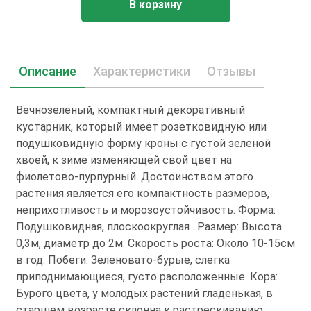
В корзину
Описание
Характеристики
Отзывы
Вечнозеленый, компактный декоративный
кустарник, который имеет розетковидную или
подушковидную форму кроны с густой зеленой
хвоей, к зиме изменяющей свой цвет на
фиолетово-пурпурный. Достоинством этого
растения является его компактность размеров,
неприхотливость и морозоустойчивость. Форма:
Подушковидная, плоскоокруглая . Размер: Высота
0,3м, диаметр до 2м. Скорость роста: Около 10-15см
в год. Побеги: Зеленовато-бурые, слегка
приподнимающиеся, густо расположенные. Кора:
Бурого цвета, у молодых растений гладенькая, в
старшем возрасте склонна к растрескиванию.