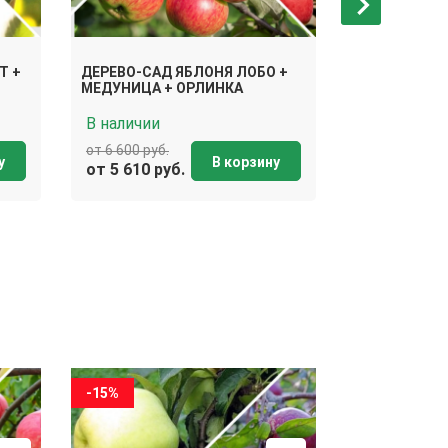
ДЕРЕВО-САД
Т +
ДЕРЕВО-САД ЯБЛОНЯ ЛОБО +
КРИСП + УЭЛ
МЕДУНИЦА + ОРЛИНКА
ЖИГУЛЕВСК
В наличии
В наличии
от 6 600 руб.
от 6 600 руб.
у
В корзину
от 5 610 руб.
от 5 610 ру
-15%
-15%