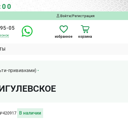
:00
Войти/Регистрация
-95-05
вонок
избранное
корзина
ТЫ
ьти-прививками)
ЖИГУЛЕВСКОЕ
В наличии
 №420917