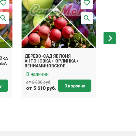
ДЕРЕВО-САД ЯБЛОНЯ
ДЕРЕВО-САД
ЙКА
АНТОНОВКА + ОРЛИНКА +
МЕДУНИЦА +
ЬБА
ВЕНИАМИНОВСКОЕ
МЕЛБА
В наличии
В наличии
от 6 600 руб.
от 6 600 руб.
у
В корзину
от 5 610 руб.
от 5 610 ру