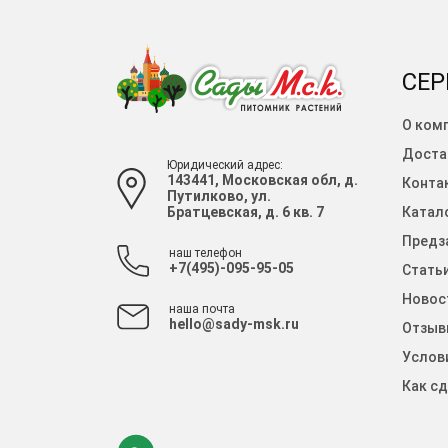
СЕР
О ком
Доста
Юридический адрес:
143441, Московская обл, д.
Конта
Путилково, ул.
Братцевская, д. 6 кв. 7
Катало
Предза
наш телефон
+7(495)-095-95-05
Стать
Новос
наша почта
hello@sady-msk.ru
Отзыв
Услов
Как сд