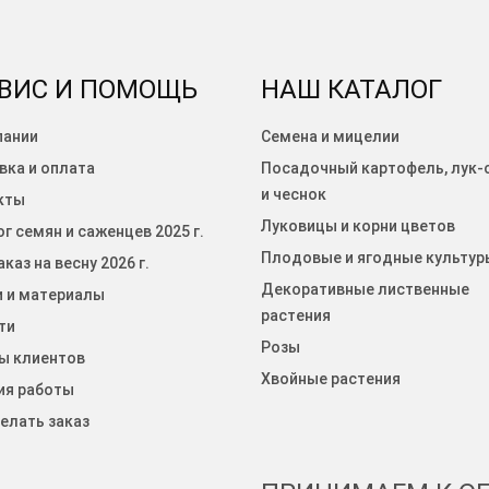
ВИС И ПОМОЩЬ
НАШ КАТАЛОГ
пании
Семена и мицелии
вка и оплата
Посадочный картофель, лук-
и чеснок
кты
Луковицы и корни цветов
г семян и саженцев 2025 г.
Плодовые и ягодные культур
каз на весну 2026 г.
Декоративные лиственные
и и материалы
растения
ти
Розы
ы клиентов
Хвойные растения
ия работы
елать заказ