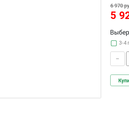
6 970 р
5 9
Выбер
3-4 
Купи