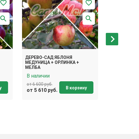
ДЕРЕВО-САД ЯБЛОНЯ
ДЕРЕВО-САД
МЕДУНИЦА + ОРЛИНКА +
ЖИГУЛЁВСКО
МЕЛБА
УЭЛСИ
В наличии
В наличии
от 6 600 руб.
от 6 600 руб.
у
В корзину
от 5 610 руб.
от 5 610 ру