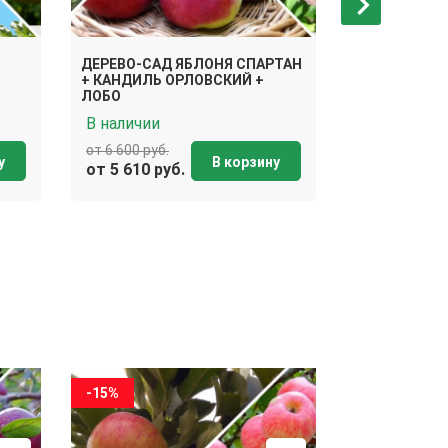
ДЕРЕВО-САД ЯБЛОНЯ СПАРТАН
ДЕРЕВО-САД
+ КАНДИЛЬ ОРЛОВСКИЙ +
МЕДУНИЦА +
ЛОБО
МЕЛБА
В наличии
В наличии
от 6 600 руб.
от 6 600 руб.
у
В корзину
от 5 610 руб.
от 5 610 ру
-15%
-15%