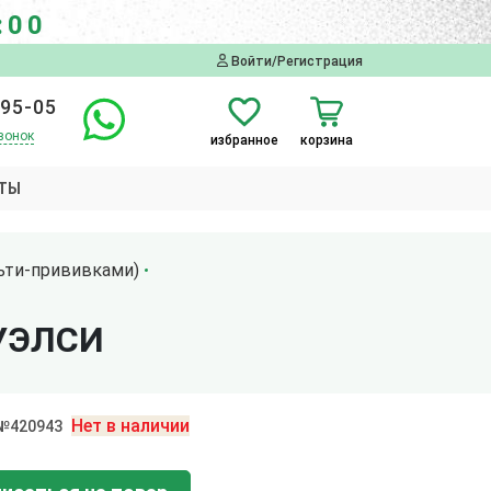
:00
Войти/Регистрация
-95-05
вонок
избранное
корзина
ТЫ
ьти-прививками)
УЭЛСИ
Нет в наличии
 №420943