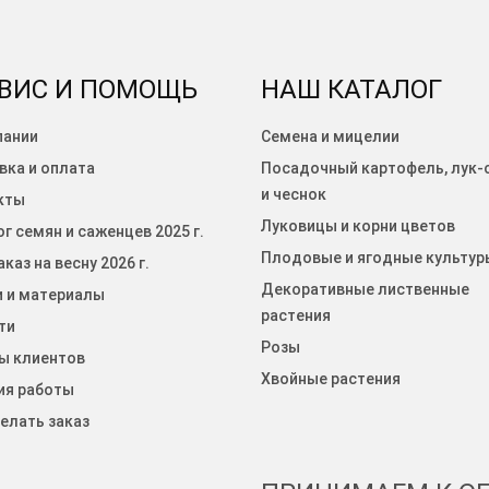
ВИС И ПОМОЩЬ
НАШ КАТАЛОГ
пании
Семена и мицелии
вка и оплата
Посадочный картофель, лук-
и чеснок
кты
Луковицы и корни цветов
г семян и саженцев 2025 г.
Плодовые и ягодные культур
каз на весну 2026 г.
Декоративные лиственные
и и материалы
растения
ти
Розы
ы клиентов
Хвойные растения
ия работы
елать заказ