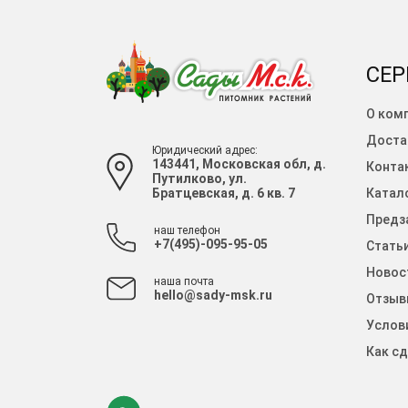
СЕР
О ком
Доста
Юридический адрес:
143441, Московская обл, д.
Конта
Путилково, ул.
Братцевская, д. 6 кв. 7
Катало
Предза
наш телефон
+7(495)-095-95-05
Стать
Новос
наша почта
hello@sady-msk.ru
Отзыв
Услов
Как сд