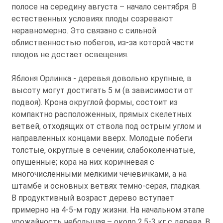
полосе на середину августа – начало сентября. В
естественных условиях плоды созревают
неравномерно. Это связано с сильной
облиственностью побегов, из-за которой части
плодов не достает освещения.
Яблоня Орлинка - деревья довольно крупные, в
высоту могут достигать 5 м (в зависимости от
подвоя). Крона округлой формы, состоит из
компактно расположенных, прямых скелетных
ветвей, отходящих от ствола под острым углом и
направленных концами вверх. Молодые побеги
толстые, округлые в сечении, слабоколенчатые,
опушенные; кора на них коричневая с
многочисленными мелкими чечевичками, а на
штамбе и основных ветвях темно-серая, гладкая.
В продуктивный возраст дерево вступает
примерно на 4-5-м году жизни. На начальном этапе
урожайность небольшая – около 2,5-3 кг с дерева. В