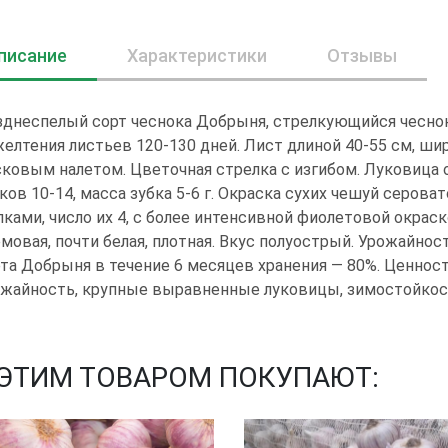
писание
Характеристики
Отзывы
днеспелый сорт чеснока Добрыня, стрелкующийся чеснок
елтения листьев 120-130 дней. Лист длиной 40-55 см, шир
ковым налетом. Цветочная стрелка с изгибом. Луковица ок
ков 10-14, масса зубка 5-6 г. Окраска сухих чешуй серо
ками, число их 4, с более интенсивной фиолетовой окрас
мовая, почти белая, плотная. Вкус полуострый. Урожайност
та Добрыня в течение 6 месяцев хранения — 80%. Ценнос
ожайность, крупные выравненные луковицы, зимостойкос
 ЭТИМ ТОВАРОМ ПОКУПАЮТ: