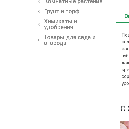
Комнатные растения
Грунт и торф
О
Химикаты и
удобрения
Поз
Товары для сада и
пож
огорода
вос
зуб
жил
кре
сор
ур
С