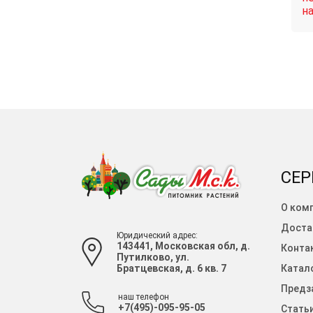
Связаться
Связаться
наличии
н
СЕР
О ком
Доста
Юридический адрес:
143441, Московская обл, д.
Конта
Путилково, ул.
Братцевская, д. 6 кв. 7
Катало
Предза
наш телефон
+7(495)-095-95-05
Стать