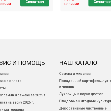
Связаться
Связатьс
аличии
наличии
ВИС И ПОМОЩЬ
НАШ КАТАЛОГ
пании
Семена и мицелии
вка и оплата
Посадочный картофель, лук-
и чеснок
кты
Луковицы и корни цветов
г семян и саженцев 2025 г.
Плодовые и ягодные культур
каз на весну 2026 г.
Декоративные лиственные
и и материалы