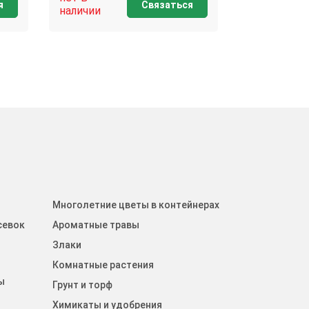
я
Связаться
наличии
наличии
Многолетние цветы в контейнерах
севок
Ароматные травы
Злаки
Комнатные растения
ы
Грунт и торф
Химикаты и удобрения