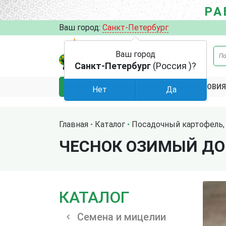
РА
Ваш город:
Санкт-Петербург
Ваш город
Санкт-Петербург
(Россия )?
АКЦИИ
УСЛОВИЯ
КАТАЛОГ
Нет
Да
Главная
Каталог
Посадочный картофель, 
ЧЕСНОК ОЗИМЫЙ Д
КАТАЛОГ
Семена и мицелии