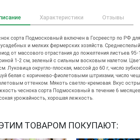
писание
Характеристики
Отзывы
нок сорта Подмосковный включен в Госреестр по РФ для
усадебных и мелких фермерских хозяйств. Среднеспелый
иод от массового отрастания до пожелтения листьев 95-1
иной 1-2 см, зеленый с сильным восковым налетом. Цвет
см. Луковица округло-плоская, массой до 60 г, число зубков
уй белая с коричнево-фиолетовыми штрихами, число чеш
летовым оттенком. Мякоть светло-кремовая. Вкус острый.
кость чеснока сорта Подмосковный в течение 6 месяцев 
окая урожайность, хорошая лежкость.
 ЭТИМ ТОВАРОМ ПОКУПАЮТ: