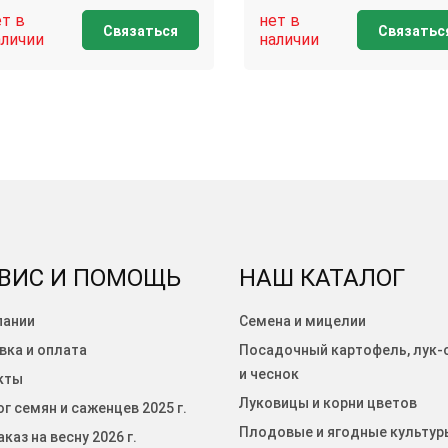
ет в
нет в
Связаться
Связатьс
аличии
наличии
ВИС И ПОМОЩЬ
НАШ КАТАЛОГ
пании
Семена и мицелии
вка и оплата
Посадочный картофель, лук-
и чеснок
кты
Луковицы и корни цветов
г семян и саженцев 2025 г.
Плодовые и ягодные культур
каз на весну 2026 г.