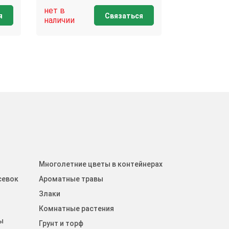
нет в
нет в
я
Связаться
наличии
наличии
Многолетние цветы в контейнерах
севок
Ароматные травы
Злаки
Комнатные растения
ы
Грунт и торф