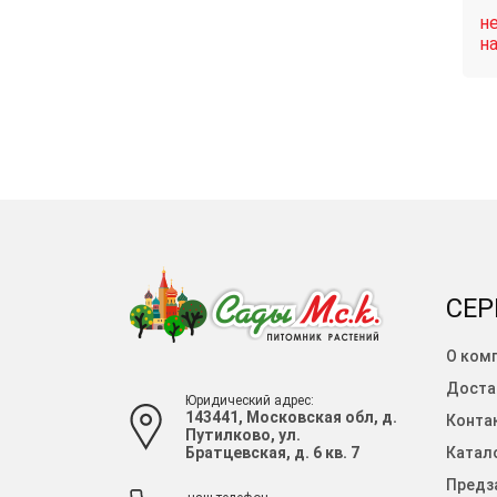
нет в
н
Связаться
Связаться
наличии
н
СЕР
О ком
Доста
Юридический адрес:
143441, Московская обл, д.
Конта
Путилково, ул.
Братцевская, д. 6 кв. 7
Катало
Предза