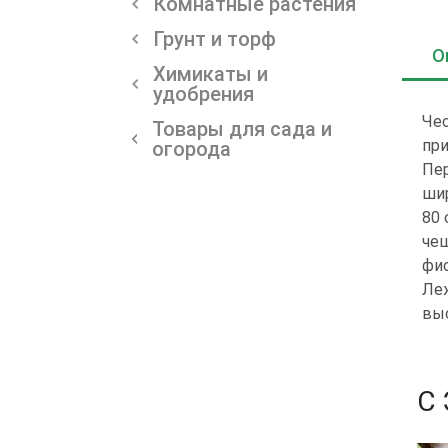
Комнатные растения
Грунт и торф
О
Химикаты и
удобрения
Чес
Товары для сада и
при
огорода
Пер
шир
80 
чеш
фио
Леж
выс
С