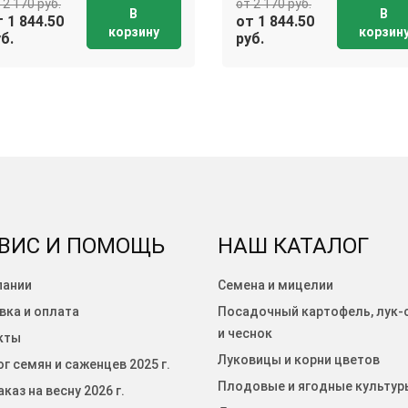
 2 170 руб.
от 2 170 руб.
В
В
 1 844.50
от 1 844.50
корзину
корзин
б.
руб.
ВИС И ПОМОЩЬ
НАШ КАТАЛОГ
пании
Семена и мицелии
вка и оплата
Посадочный картофель, лук-
и чеснок
кты
Луковицы и корни цветов
г семян и саженцев 2025 г.
Плодовые и ягодные культур
каз на весну 2026 г.