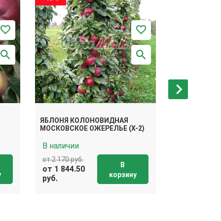
ЯБЛОНЯ КОЛОНОВИДНАЯ
ЯБЛОНЯ КО
МОСКОВСКОЕ ОЖЕРЕЛЬЕ (X-2)
ТАЛИСМАН
В наличии
В наличии
от 2 170 руб.
от 2 170 руб.
В
от 1 844.50
от 1 844.50
у
корзину
руб.
руб.