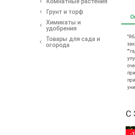
Комнатные растения
Грунт и торф
О
Химикаты и
удобрения
"Яб
Товары для сада и
зак
огорода
""г
упу
оче
при
при
уни
С
-15%
-