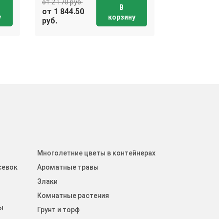
от 2 170 руб.
от 2 170 руб.
В
от 1 844.50
от 1 844.50
у
корзину
руб.
руб.
Многолетние цветы в контейнерах
севок
Ароматные травы
Злаки
Комнатные растения
ы
Грунт и торф