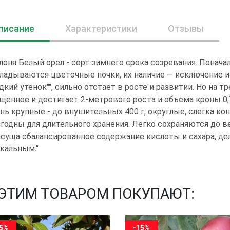
писание
Характеристики
Отзывы
лоня Белый орел - сорт зимнего срока созревания. Понача
ладываются цветочные почки, их наличие — исключение из
адкий утенок"", сильно отстает в росте и развитии. Но на 
щенное и достигает 2-метрового роста и объема кроны 0,7
нь крупные - до внушительных 400 г, округлые, слегка ко
годны для длительного хранения. Легко сохраняются до в
суща сбалансированное содержание кислоты и сахара, д
кальным."
 ЭТИМ ТОВАРОМ ПОКУПАЮТ:
15%
-15%