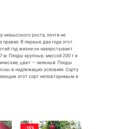
лу невысокого роста, почти не
 правил. В первые два года этот
третий год жизни он наверстывает
 м. Плоды крупные, массой 200 г и
нические, цвет — зеленый. Плоды
есны в надлежащих условиях. Сорту
елающие этот сорт неповторимым и
-15%
-15%