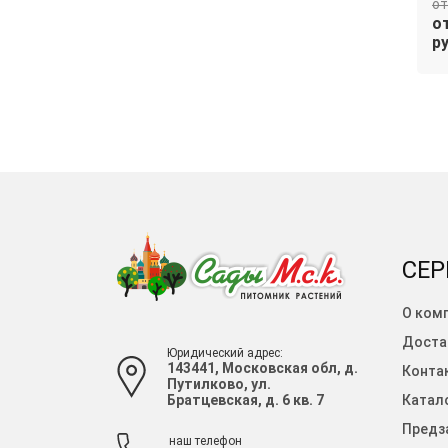
от 2 170 руб.
от
В
В
от 1 844.50
от
корзину
корзину
руб.
ру
СЕР
О ком
Доста
Юридический адрес:
143441, Московская обл, д.
Конта
Путилково, ул.
Братцевская, д. 6 кв. 7
Катало
Предза
наш телефон