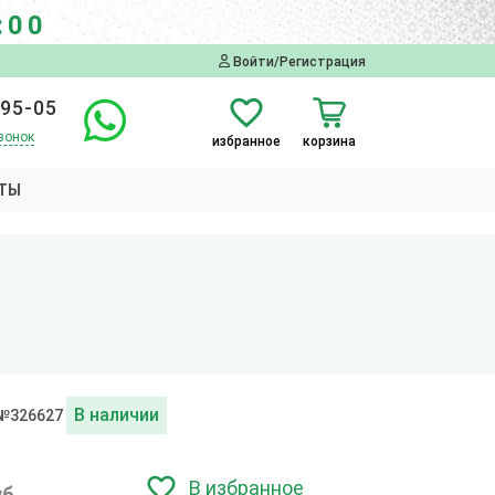
:00
Войти/Регистрация
-95-05
вонок
избранное
корзина
ТЫ
В наличии
 №326627
В избранное
уб