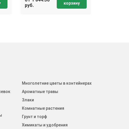
у
корзину
руб.
руб.
Многолетние цветы в контейнерах
севок
Ароматные травы
Злаки
Комнатные растения
ы
Грунт и торф
Химикаты и удобрения