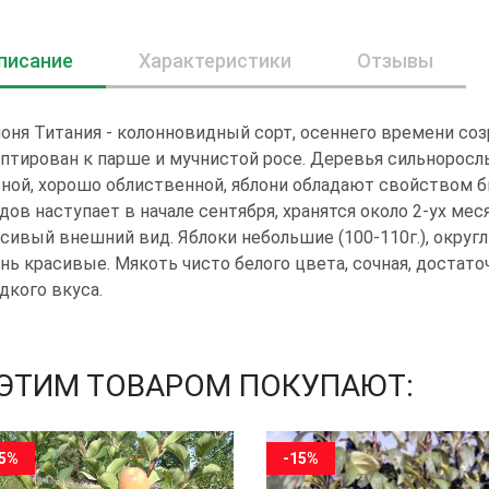
писание
Характеристики
Отзывы
оня Титания - колонновидный сорт, осеннего времени соз
птирован к парше и мучнистой росе. Деревья сильнорослы
ной, хорошо облиственной, яблони обладают свойством б
дов наступает в начале сентября, хранятся около 2-ух мес
сивый внешний вид. Яблоки небольшие (100-110г.), окру
нь красивые. Мякоть чисто белого цвета, сочная, достато
дкого вкуса.
 ЭТИМ ТОВАРОМ ПОКУПАЮТ:
15%
-15%