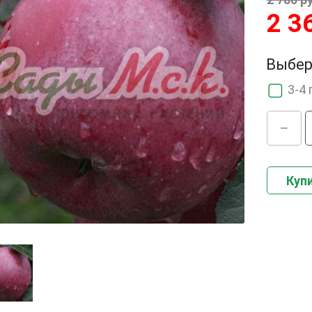
2 3
Выбер
3-4 
Купи