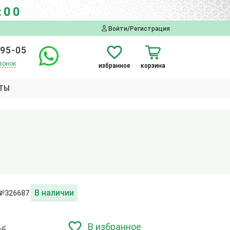
:00
Войти/Регистрация
-95-05
вонок
избранное
корзина
ТЫ
В наличии
 №326687
В избранное
уб