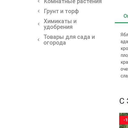
Комнатные растения
Грунт и торф
О
Химикаты и
удобрения
Ябл
Товары для сада и
ада
огорода
кро
пло
кра
оче
сла
С
-15%
-