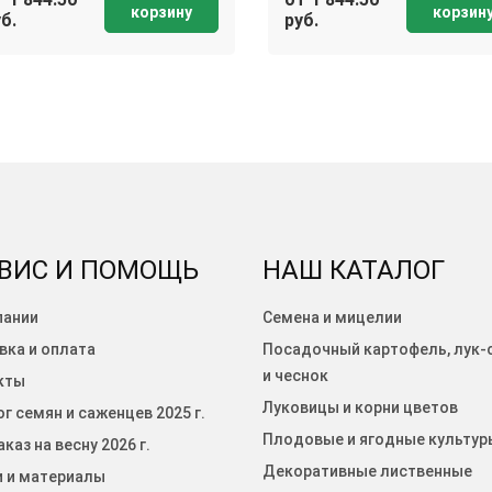
корзину
корзин
б.
руб.
ВИС И ПОМОЩЬ
НАШ КАТАЛОГ
пании
Семена и мицелии
вка и оплата
Посадочный картофель, лук-
и чеснок
кты
Луковицы и корни цветов
г семян и саженцев 2025 г.
Плодовые и ягодные культур
каз на весну 2026 г.
Декоративные лиственные
и и материалы