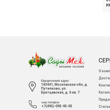
корзину
корзину
руб.
ру
СЕР
О ком
Доста
Юридический адрес:
143441, Московская обл, д.
Конта
Путилково, ул.
Братцевская, д. 6 кв. 7
Катало
Предза
наш телефон
+7(495)-095-95-05
Стать