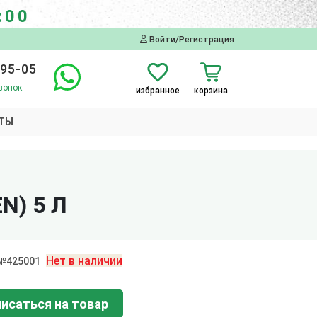
:00
Войти/Регистрация
-95-05
вонок
избранное
корзина
ТЫ
N) 5 Л
Нет в наличии
 №425001
исаться на товар