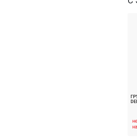
С
ГР
DE
н
н