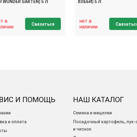
R WUNDER GARTEN) 5 Л
ХОББИ) 5 Л
ет в
нет в
Связаться
Связатьс
аличии
наличии
ВИС И ПОМОЩЬ
НАШ КАТАЛОГ
пании
Семена и мицелии
вка и оплата
Посадочный картофель, лук-
и чеснок
кты