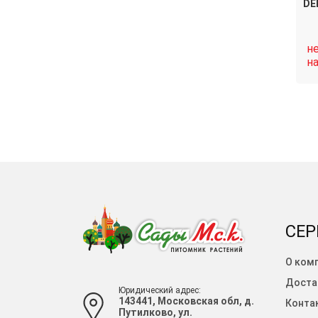
DE
н
н
СЕР
О ком
Доста
Юридический адрес:
143441, Московская обл, д.
Конта
Путилково, ул.