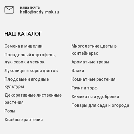
наша почта
hello@sady-msk.ru
НАШ КАТАЛОГ
Семена и мицелии
Многолетние цветы в
контейнерах
Посадочный картофель,
лук-севок и чеснок
Ароматные травы
Луковицы и корни цветов
Злаки
Плодовые и ягодные
Комнатные растения
культуры
Грунт и торф
Декоративные лиственные
Химикаты и удобрения
растения
Товары для сада и огорода
Розы
Хвойные растения