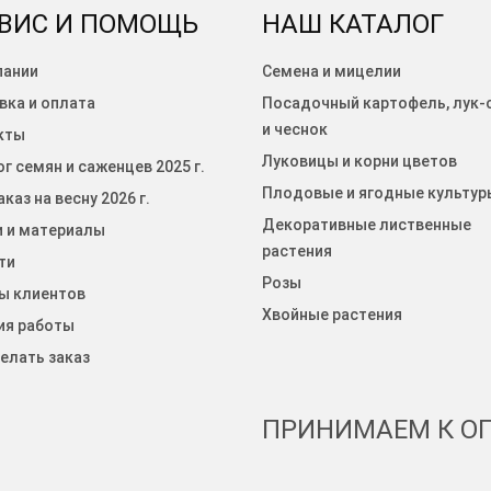
ВИС И ПОМОЩЬ
НАШ КАТАЛОГ
пании
Семена и мицелии
вка и оплата
Посадочный картофель, лук-
и чеснок
кты
Луковицы и корни цветов
г семян и саженцев 2025 г.
Плодовые и ягодные культур
каз на весну 2026 г.
Декоративные лиственные
и и материалы
растения
ти
Розы
ы клиентов
Хвойные растения
ия работы
елать заказ
ПРИНИМАЕМ К ОП