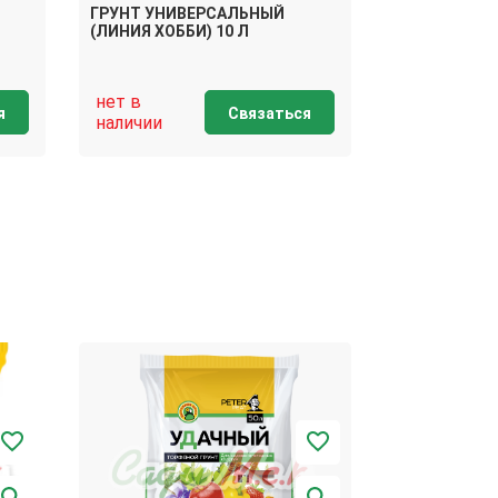
ГРУНТ УНИВЕРСАЛЬНЫЙ
ГРУНТ УНИ
(ЛИНИЯ ХОББИ) 10 Л
(ЛИНИЯ МИ 
нет в
нет в
я
Связаться
наличии
наличии