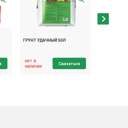
ГРУНТ САДО
ГРУНТ УДАЧНЫЙ 50Л
(ЛИНИЯ ХОББ
нет в
нет в
я
Связаться
наличии
наличии