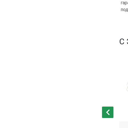
гар
под
С