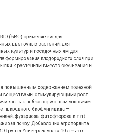
BIO (БИО) применяется для
ных цветочных растений; для
ных культур и посадочных ям для
ля формирования плодородного слоя при
сыпки к растениям вместо окучивания и
ется повышенным содержанием полезной
и веществами, стимулирующими рост
йчивость к неблагоприятным условиям
нте природного биофунгицида –
лей, фузариоза, фитофтороза и т.п.).
живая почву. Добавление агроперлита
 Грунта Универсального 10 л – это