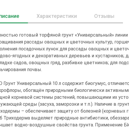
писание
Характеристики
Отзывы
ностью готовый торфяной грунт «Универсальный» линии 
ащивания рассады овощных и цветочных культур, горшеч
олнения посадочных лунок для рассады овощных и цветоч
дово-ягодных и декоративных деревьев и кустарников; д
ладке садов, овощных гряд, разбивке цветников; для под
ьчирования почвы.
 Грунт Универсальный 10 л содержит биогумус, отлича
крофлоры, обогащён природными биологически активным
щной корневой системы растений, повышающими их усто
ужающей среды (засуха, заморозки и т.п.). Наличие в гру
ходермы – обеспечивает защиту от болезней (корневых гни
б Триходерма выделяет природные антибиотики, обеззара
чшает водно-воздушные свойства грунта. Применение БИО