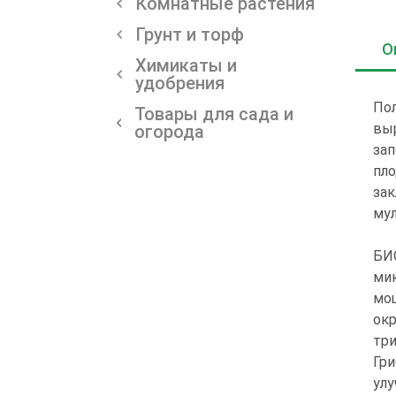
Комнатные растения
Грунт и торф
О
Химикаты и
удобрения
Пол
Товары для сада и
выр
огорода
зап
пло
зак
мул
БИО
ми
мо
окр
три
Гри
улу