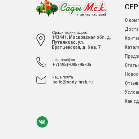
СЕР
О ком
Доста
Юридический адрес:
143441, Московская обл, д.
Конта
Путилково, ул.
Братцевская, д. 6 кв. 7
Катало
Предза
наш телефон
+7(495)-095-95-05
Стать
Новос
наша почта
hello@sady-msk.ru
Отзыв
Услов
Как сд